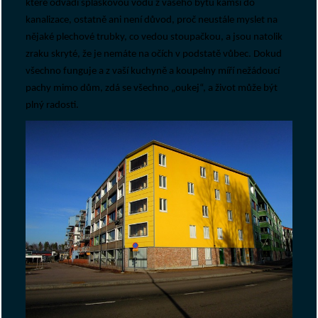
které odvádí splaškovou vodu z vašeho bytu kamsi do
kanalizace, ostatně ani není důvod, proč neustále myslet na
nějaké plechové trubky, co vedou stoupačkou, a jsou natolik
zraku skryté, že je nemáte na očích v podstatě vůbec. Dokud
všechno funguje a z vaší kuchyně a koupelny míří nežádoucí
pachy mimo dům, zdá se všechno „oukej“, a život může být
plný radosti.