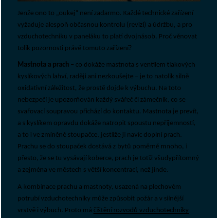
Jenže ono to „oukej“ není zadarmo. Každé technické zařízení
vyžaduje alespoň občasnou kontrolu (revizi) a údržbu, a pro
vzduchotechniku v paneláku to platí dvojnásob. Proč věnovat
tolik pozornosti právě tomuto zařízení?
Mastnota a prach
– co dokáže mastnota s ventilem tlakových
kyslíkových lahví, raději ani nezkoušejte – je to natolik silně
oxidativní záležitost, že prostě dojde k výbuchu. Na toto
nebezpečí je upozorňován každý svářeč či zámečník, co se
svařovací soupravou přichází do kontaktu. Mastnota je prevít,
a s kyslíkem opravdu dokáže natropit spoustu nepříjemností,
a to i ve zmíněné stoupačce, jestliže ji navíc doplní prach.
Prachu se do stoupaček dostává z bytů poměrně mnoho, i
přesto, že se tu vysávají koberce, prach je totiž všudypřítomný
a zejména ve městech s větší koncentrací, než jinde.
A kombinace prachu a mastnoty, usazená na plechovém
potrubí vzduchotechniky může způsobit požár a v silnější
vrstvě i výbuch. Proto má
čištění rozvodů vzduchotechniky