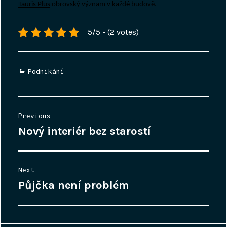
Tauris Plus
obrovský význam v každé budově.
5/5 - (2 votes)
Categories
Podnikání
Navigace
Previous
pro
Nový interiér bez starostí
Previous
příspěvek
post:
Next
Půjčka není problém
Next
post: