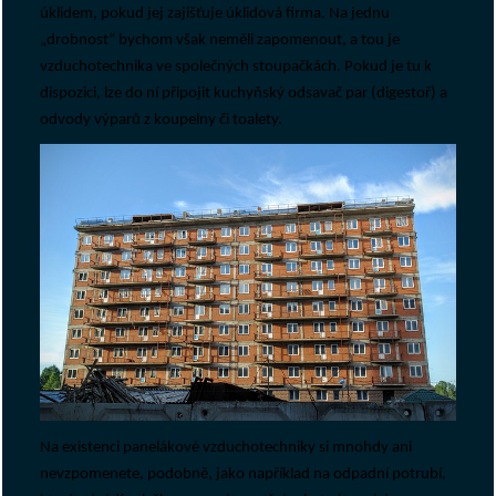
úklidem, pokud jej zajišťuje úklidová firma. Na jednu
„drobnost“ bychom však neměli zapomenout, a tou je
vzduchotechnika ve společných stoupačkách. Pokud je tu k
dispozici, lze do ní připojit kuchyňský odsavač par (digestoř) a
odvody výparů z koupelny či toalety.
Na existenci panelákové vzduchotechniky si mnohdy ani
nevzpomenete, podobně, jako například na odpadní potrubí,