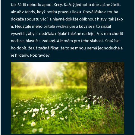
tak žárlit nebudu apod. Kecy. Každý jednoho dne začne žárlit,
ale až v tehdy, když potká pravou lásku. Pravá láska a touha
dokáže spoustu věcí, a hlavně dokáže oblbnout hlavy, tak jako
jí. Neustále mého přítele vychvaluje a když se jí to snažil
vysvětlit, aby si nedělala nějaké falešné naděje, že s ním chodit
nechce, hlavně si zadaný. Ale mám pro tebe slabost. Snaží se
ho dobít, že už začíná říkat, že to se mnou nemá jednoduché a
je hlídaný. Popravdě?