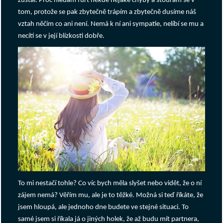
zůstal. Proč hledám furt někde nějaké chyby a šťourám se v
tom, protože se pak zbytečně trápím a zbytečně dusíme náš
vztah něčím co ani není. Nemá k ní ani sympatie, nelíbí se mu a
necítí se v její blízkosti dobře.
To mi nestačí tohle? Co víc bych měla slyšet nebo vidět, že o ní
zájem nemá? Věřím mu, ale je to těžké. Možná si teď říkáte, že
jsem hloupá, ale jednoho dne budete ve stejné situaci. To
samé jsem si říkala já o jiných holek, že až budu mít partnera,