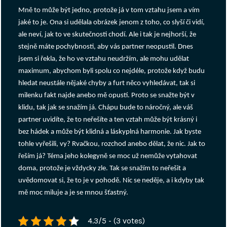
Mně to může být jedno, protože já v tom vztahu jsem a vím
jaké to je. Ona si udělala obrázek jenom z toho, co slyší či vidí,
ale neví, jak to ve skutečnosti chodí. Ale i tak je nejhorší, že
stejně máte pochybnosti, aby vás partner neopustil. Dnes
jsem si řekla, že ho ve vztahu neudržím, ale mohu udělat
maximum, abychom byli spolu co nejdéle, protože když budu
hledat neustále nějaké chyby a furt něco vyhledávat, tak si
milenku fakt najde anebo mě opustí. Proto se snažte být v
klidu, tak jak se snažím já. Chápu bude to náročný, ale váš
partner uvidíte, že to neřešíte a ten vztah může být krásný i
bez hádek a může být klidná a láskyplná harmonie. Jak byste
tohle vyřešili, vy? Rvačkou, rozchod anebo dělat, že nic. Jak to
řeším já? Téma jeho kolegyně se moc už nemůže vytahovat
doma, protože je vždycky zle. Tak se snažím to neřešit a
uvědomovat si, že to je v pohodě. Nic se neděje, a i kdyby tak
mě moc miluje a je se mnou šťastný.
4.3/5 - (3 votes)