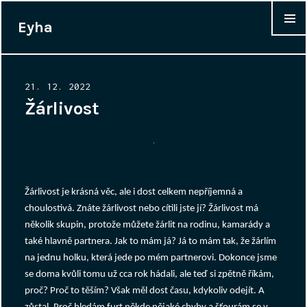
Eyha
WIDGET
Posted
21. 12. 2022
on
Žárlivost
Žárlivost je krásná věc, ale i dost celkem nepříjemná a
choulostivá. Znáte žárlivost nebo cítili jste jí? Žárlivost má
několik skupin, protože můžete žárlit na rodinu, kamarády a
také hlavně partnera. Jak to mám já? Já to mám tak, že žárlím
na jednu holku, která jede po mém partnerovi. Dokonce jsme
se doma kvůli tomu už cca rok hádali, ale teď si zpětně říkám,
proč? Proč to těším? Však měl dost času, kdykoliv odejít. A