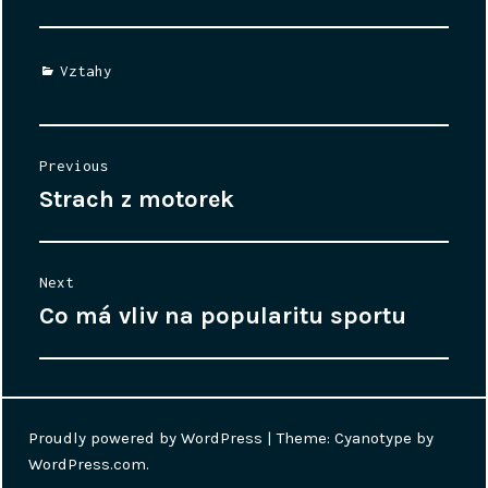
Categories
Vztahy
Navigace
Previous
pro
Strach z motorek
Previous
příspěvek
post:
Next
Co má vliv na popularitu sportu
Next
post:
Proudly powered by WordPress
|
Theme: Cyanotype by
WordPress.com
.