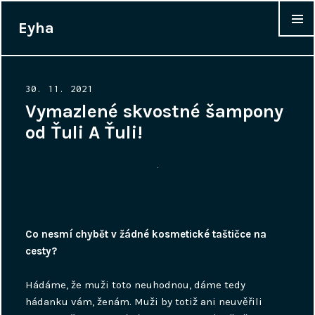
Eyha
WIDGET
Posted
30. 11. 2021
on
Vymazlené skvostné šampony
od Ťuli A Ťuli!
Co nesmí chybět v žádné kosmetické taštičce na
cesty?
Hádáme, že muži toto neuhodnou, dáme tedy
hádanku vám, ženám. Muži by totiž ani neuvěřili