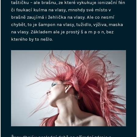
taštičku – ale brašnu, ze které vykukuje ionizační fén
či foukací kulma na vlasy, mnohdy své místo v
brašně zaujímá i žehlička na vlasy. Ale co nesmí
chybět, to je šampon na vlasy, tužidlo, výživa, maska
na vlasy. Základem ale je prostý š a m p o n, bez
kterého by to nešlo.