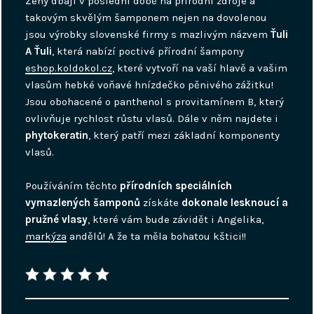
Ženy dbají v poslední době na přírodní zdroje a
takovým skvělým šamponem nejen na dovolenou
jsou výrobky slovenské firmy s mazlivým názvem
Ťuli
A Ťuli
, která nabízí poctivé přírodní šampony
eshop.koldokol.cz
, které vytvoří na vaší hlavě a vašim
vlasům hebké voňavé hnízdečko pěnivého zážitku!
Jsou obohacené o panthenol s provitamínem B, který
ovlivňuje rychlost růstu vlasů. Dále v něm najdete i
phytokeratin
, který patří mezi základní komponenty
vlasů.
Používáním těchto
přírodních speciálních
vymazlených šamponů
získáte
dokonale lesknoucí a
pružné vlasy
, které vám bude závidět i Angelika,
markýza
andělů! A že ta měla bohatou kštici!!