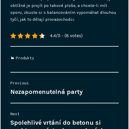
obtížné je projít po takové ploše, a chcete-li mít
oporu, zkuste si s balancováním vypomáhat dlouhou
tyčí, jak to dělají provazochodci.
4.4/5 - (8 votes)
Categories
Produkty
Navigace
Previous
pro
Nezapomenutelná party
Previous
příspěvek
post:
Next
Spolehlivé vrtání do betonu si
Next