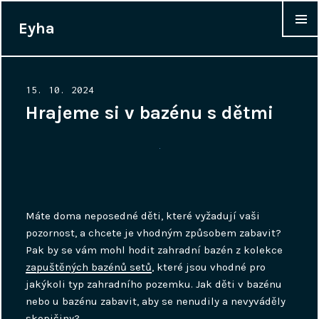
Eyha
WIDGET
Posted
15. 10. 2024
on
Hrajeme si v bazénu s dětmi
Máte doma neposedné děti, které vyžadují vaši
pozornost, a chcete je vhodným způsobem zabavit?
Pak by se vám mohl hodit zahradní bazén z kolekce
zapuštěných bazénů setů
, které jsou vhodné pro
jakýkoli typ zahradního pozemku. Jak děti v bazénu
nebo u bazénu zabavit, aby se nenudily a nevyváděly
skopičiny?