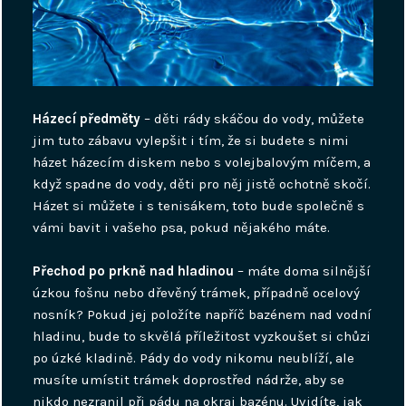
Házecí předměty
– děti rády skáčou do vody, můžete
jim tuto zábavu vylepšit i tím, že si budete s nimi
házet házecím diskem nebo s volejbalovým míčem, a
když spadne do vody, děti pro něj jistě ochotně skočí.
Házet si můžete i s tenisákem, toto bude společně s
vámi bavit i vašeho psa, pokud nějakého máte.
Přechod po prkně nad hladinou
– máte doma silnější
úzkou fošnu nebo dřevěný trámek, případně ocelový
nosník? Pokud jej položíte napříč bazénem nad vodní
hladinu, bude to skvělá příležitost vyzkoušet si chůzi
po úzké kladině. Pády do vody nikomu neublíží, ale
musíte umístit trámek doprostřed nádrže, aby se
nikdo nezranil při pádu na okraj bazénu. Uvidíte, jak