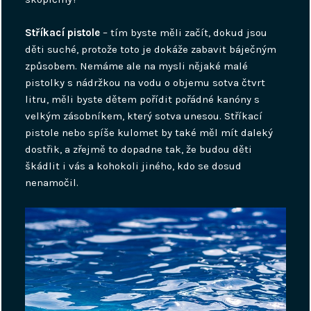
Stříkací pistole
– tím byste měli začít, dokud jsou
děti suché, protože toto je dokáže zabavit báječným
způsobem. Nemáme ale na mysli nějaké malé
pistolky s nádržkou na vodu o objemu sotva čtvrt
litru, měli byste dětem pořídit pořádné kanóny s
velkým zásobníkem, který sotva unesou. Stříkací
pistole nebo spíše kulomet by také měl mít daleký
dostřik, a zřejmě to dopadne tak, že budou děti
škádlit i vás a kohokoli jiného, kdo se dosud
nenamočil.